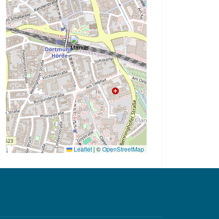
Leaflet
|
©
OpenStreetMap