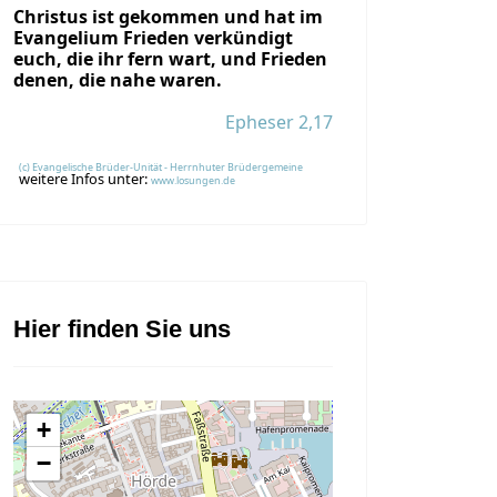
Christus ist gekommen und hat im
Evangelium Frieden verkündigt
euch, die ihr fern wart, und Frieden
denen, die nahe waren.
Epheser 2,17
(c) Evangelische Brüder-Unität - Herrnhuter Brüdergemeine
weitere Infos unter:
www.losungen.de
Hier finden Sie uns
+
−