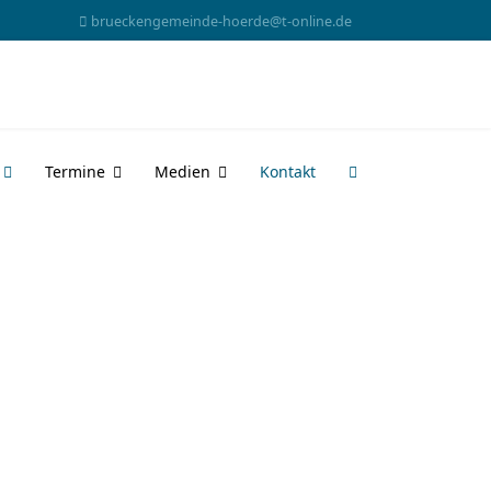
brueckengemeinde-hoerde@t-online.de
Termine
Medien
Kontakt