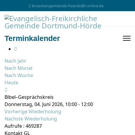
brueckengemeinde-hoerde@t-online.de
Terminkalender
Nach Jahr
Nach Monat
Nach Woche
Heute
Bibel–Gesprächskreis
Donnerstag, 04. Juni 2026, 10:00 - 12:00
Vorherige Wiederholung
Nächste Wiederholung
Aufrufe
: 469287
Kontakt
GL