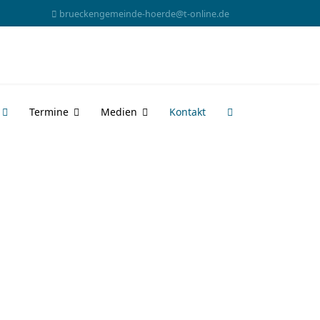
brueckengemeinde-hoerde@t-online.de
Termine
Medien
Kontakt