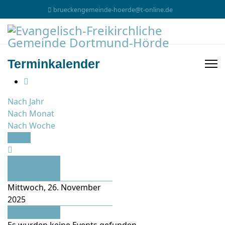
brueckengemeinde-hoerde@t-online.de
Terminkalender
Nach Jahr
Nach Monat
Nach Woche
Heute
Vorheriger
Tag
Mittwoch, 26. November
2025
Folgetag