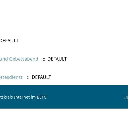
 DEFAULT
– und Gebetsabend
:: DEFAULT
ttesdienst
:: DEFAULT
tskreis Internet im BEFG
I