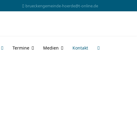
brueckengemeinde-hoerde@t-online.de
Termine
Medien
Kontakt